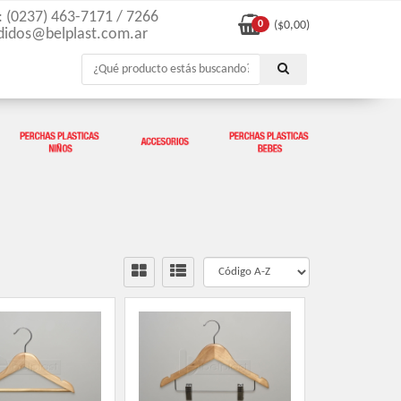
l: (0237) 463-7171 / 7266
0
($
0,00
)
didos@belplast.com.ar