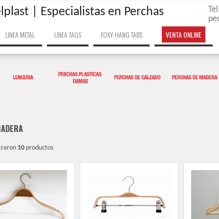
Te
lplast | Especialistas en Perchas
pe
LINEA METAL
LINEA TAGS
FOXY HANG TABS
VENTA ONLINE
MADERA
traron
10
productos