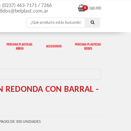
l: (0237) 463-7171 / 7266
0
($
0,00
)
didos@belplast.com.ar
N REDONDA CON BARRAL -
PACKS DE 300 UNIDADES