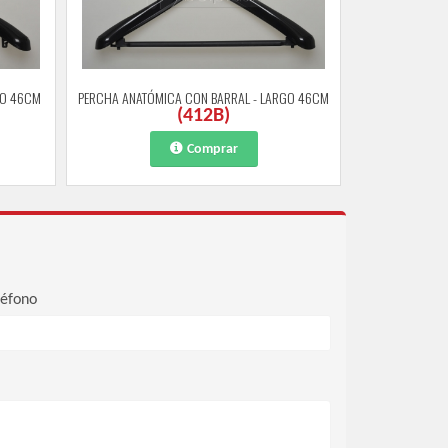
GO 46CM
PERCHA ANATÓMICA CON BARRAL - LARGO 46CM
(
412B
)
Comprar
léfono